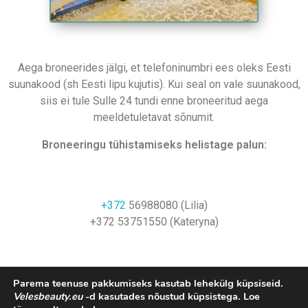
Aega broneerides jälgi, et telefoninumbri ees oleks Eesti
suunakood (sh Eesti lipu kujutis). Kui seal on vale suunakood,
siis ei tule Sulle 24 tundi enne broneeritud aega
meeldetuletavat sõnumit.
Broneeringu tühistamiseks helistage palun:
+372
56988080
(Lilia)
+372 53751550 (Kateryna)
Parema teenuse pakkumiseks kasutab lehekülg küpsiseid.
Velesbeauty.eu
-d kasutades nõustud küpsistega. Loe