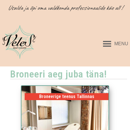
Usalda ja õpi oma valdkonda professionaalide käe all !
MENU
Broneeri aeg juba täna!
Broneerige teenus Tallinnas